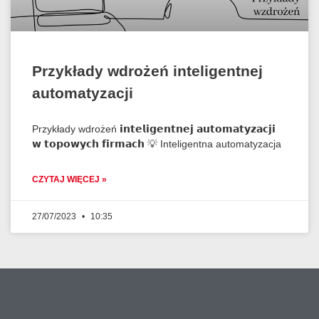
Przykłady wdrożeń inteligentnej
automatyzacji
Przykłady wdrożeń 𝗶𝗻𝘁𝗲𝗹𝗶𝗴𝗲𝗻𝘁𝗻𝗲𝗷 𝗮𝘂𝘁𝗼𝗺𝗮𝘁𝘆𝘇𝗮𝗰𝗷𝗶
𝘄 𝘁𝗼𝗽𝗼𝘄𝘆𝗰𝗵 𝗳𝗶𝗿𝗺𝗮𝗰𝗵 💡 Inteligentna automatyzacja
CZYTAJ WIĘCEJ »
27/07/2023
10:35