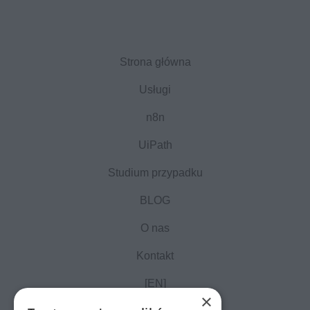
Strona główna
Usługi
n8n
UiPath
Studium przypadku
BLOG
O nas
Kontakt
[EN]
×