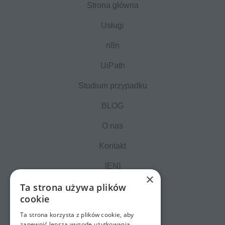
Strona główna
Usługi
n8n
UiPath
Studium przypadku
BLOG
O nas
Kontakt
[EN]
×
Ta strona używa plików
cookie
Ta strona korzysta z plików cookie, aby
zapewnić lepszą wygodę użytkowania.