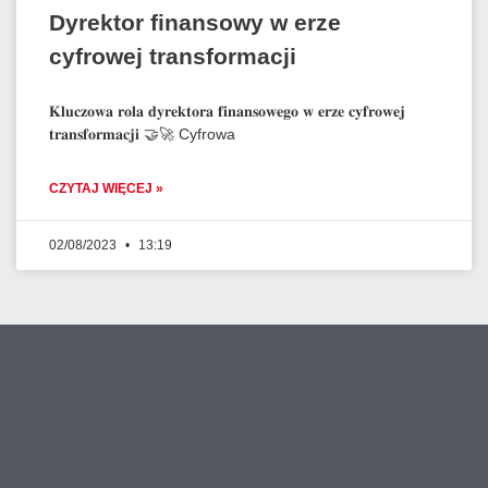
Dyrektor finansowy w erze
cyfrowej transformacji
𝐊𝐥𝐮𝐜𝐳𝐨𝐰𝐚 𝐫𝐨𝐥𝐚 𝐝𝐲𝐫𝐞𝐤𝐭𝐨𝐫𝐚 𝐟𝐢𝐧𝐚𝐧𝐬𝐨𝐰𝐞𝐠𝐨 𝐰 𝐞𝐫𝐳𝐞 𝐜𝐲𝐟𝐫𝐨𝐰𝐞𝐣
𝐭𝐫𝐚𝐧𝐬𝐟𝐨𝐫𝐦𝐚𝐜𝐣𝐢 🤝🚀 Cyfrowa
CZYTAJ WIĘCEJ »
02/08/2023
13:19