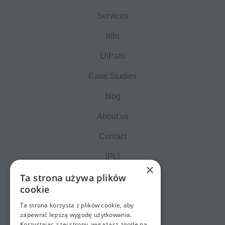
Services
n8n
UiPath
Case Studies
blog
About us
Contact
[PL]
×
Ta strona używa plików
cookie
Ta strona korzysta z plików cookie, aby
zapewnić lepszą wygodę użytkowania.
Korzystając z tej strony, wyrażasz zgodę na