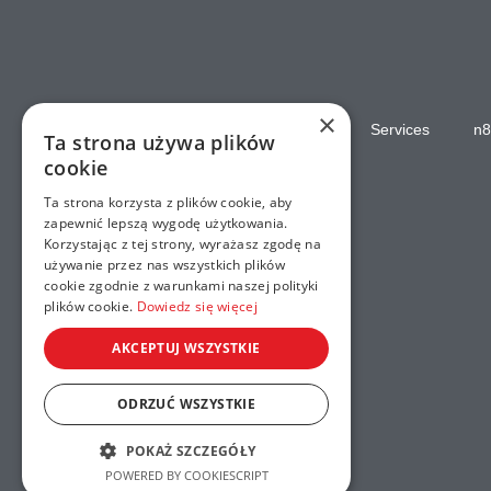
×
Home
Services
n8
Ta strona używa plików
cookie
Ta strona korzysta z plików cookie, aby
zapewnić lepszą wygodę użytkowania.
Korzystając z tej strony, wyrażasz zgodę na
używanie przez nas wszystkich plików
cookie zgodnie z warunkami naszej polityki
plików cookie.
Dowiedz się więcej
AKCEPTUJ WSZYSTKIE
ODRZUĆ WSZYSTKIE
POKAŻ SZCZEGÓŁY
POWERED BY COOKIESCRIPT