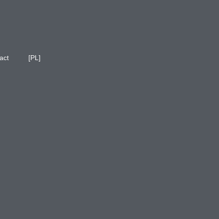
act
[PL]