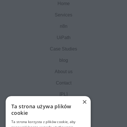
Home
Services
n8n
UiPath
Case Studies
blog
About us
Contact
[PL]
×
Ta strona używa plików
cookie
Ta strona korzysta z plików cookie, aby