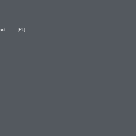
act
[PL]