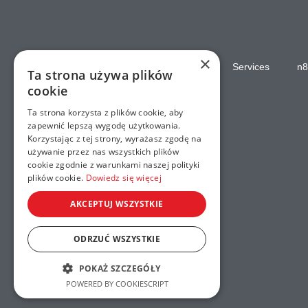
×
Home
Services
n8
Ta strona używa plików
cookie
Ta strona korzysta z plików cookie, aby
zapewnić lepszą wygodę użytkowania.
Korzystając z tej strony, wyrażasz zgodę na
używanie przez nas wszystkich plików
cookie zgodnie z warunkami naszej polityki
plików cookie.
Dowiedz się więcej
AKCEPTUJ WSZYSTKIE
ODRZUĆ WSZYSTKIE
POKAŻ SZCZEGÓŁY
POWERED BY COOKIESCRIPT