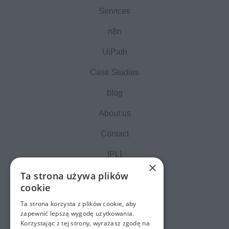
Services
n8n
UiPath
Case Studies
blog
About us
Contact
[PL]
×
Ta strona używa plików
cookie
Ta strona korzysta z plików cookie, aby
zapewnić lepszą wygodę użytkowania.
Korzystając z tej strony, wyrażasz zgodę na