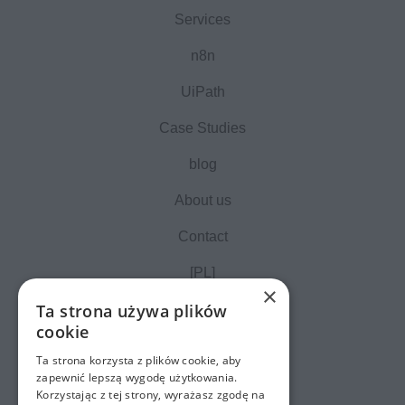
Services
n8n
UiPath
Case Studies
blog
About us
Contact
[PL]
×
Ta strona używa plików
cookie
Ta strona korzysta z plików cookie, aby
zapewnić lepszą wygodę użytkowania.
Korzystając z tej strony, wyrażasz zgodę na