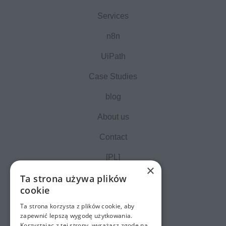
Services
n8n
UiPath
Case Studies
blog
About us
Contact
[PL]
×
Ta strona używa plików
cookie
Ta strona korzysta z plików cookie, aby
zapewnić lepszą wygodę użytkowania.
Korzystając z tej strony, wyrażasz zgodę na