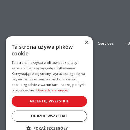
×
Home
Services
n8
Ta strona używa plików
cookie
Ta strona korzysta z plików cookie, aby
zapewnić lepszą wygodę użytkowania.
Korzystając z tej strony, wyrażasz zgodę na
używanie przez nas wszystkich plików
cookie zgodnie z warunkami naszej polityki
plików cookie.
Dowiedz się więcej
AKCEPTUJ WSZYSTKIE
ODRZUĆ WSZYSTKIE
POKAŻ SZCZEGÓŁY