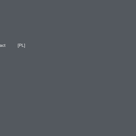
act
[PL]