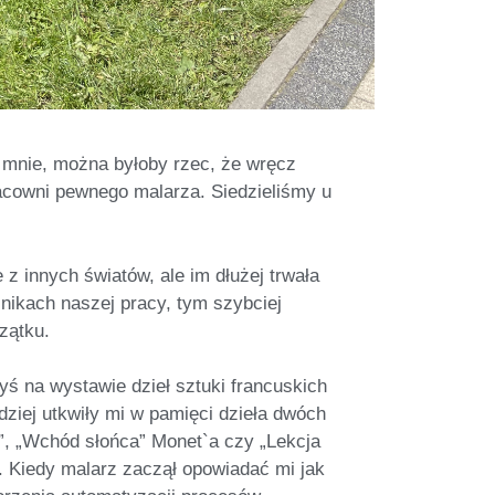
 mnie, można byłoby rzec, że wręcz
racowni pewnego malarza. Siedzieliśmy u
z innych światów, ale im dłużej trwała
nikach naszej pracy, tym szybciej
zątku.
ś na wystawie dzieł sztuki francuskich
iej utkwiły mi w pamięci dzieła dwóch
”, „Wchód słońca” Monet`a czy „Lekcja
 Kiedy malarz zaczął opowiadać mi jak