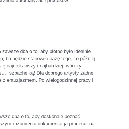
orzenia automatyzacji procesów
 zawsze dba o to, aby płótno było idealnie
p, bo będzie stanowiło bazę tego, co później
ię najciekawszy i najbardziej twórczy
et… szpachelką! Dla dobrego artysty żadne
e z entuzjazmem. Po wielogodzinnej pracy i
wsze dba o to, aby doskonale poznać i
naszym rozumieniu dokumentacja procesu, na