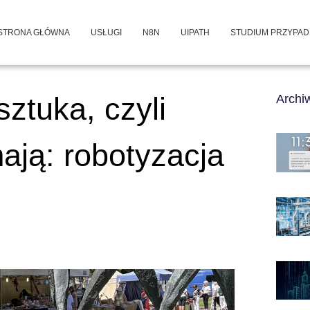
STRONA GŁÓWNA
USŁUGI
N8N
UIPATH
STUDIUM PRZYPA
ztuka, czyli
Arch
ają: robotyzacja