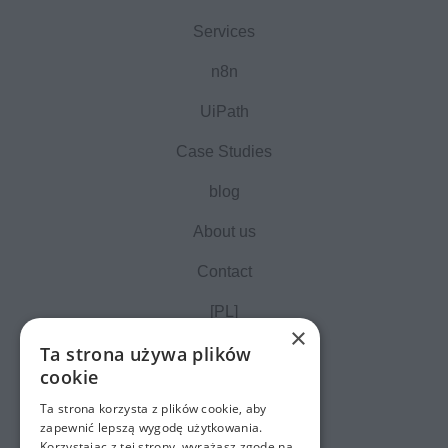
Services
n8n
UiPath
Case Studies
blog
About us
Contact
[PL]
×
Ta strona używa plików
cookie
Ta strona korzysta z plików cookie, aby
zapewnić lepszą wygodę użytkowania.
Korzystając z tej strony, wyrażasz zgodę na