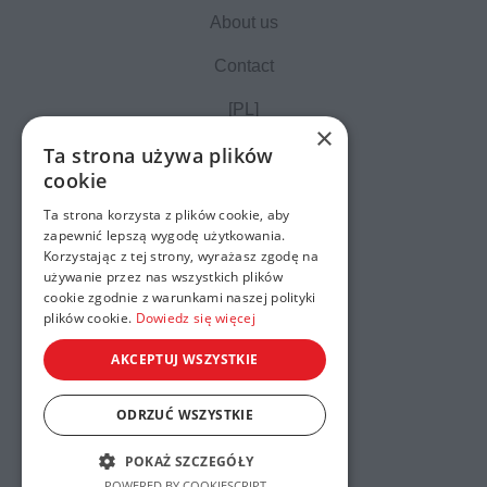
About us
Contact
[PL]
×
Ta strona używa plików
cookie
Ta strona korzysta z plików cookie, aby
zapewnić lepszą wygodę użytkowania.
Korzystając z tej strony, wyrażasz zgodę na
używanie przez nas wszystkich plików
cookie zgodnie z warunkami naszej polityki
plików cookie.
Dowiedz się więcej
AKCEPTUJ WSZYSTKIE
ODRZUĆ WSZYSTKIE
Privacy cookies policy
POKAŻ SZCZEGÓŁY
© 2023 Xelto. All rights reserved
POWERED BY COOKIESCRIPT