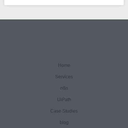
Home
Services
n8n
UiPath
Case Studies
blog