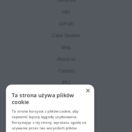
Services
n8n
UiPath
Case Studies
blog
About us
Contact
[PL]
×
Ta strona używa plików
cookie
Ta strona korzysta z plików cookie, aby
zapewnić lepszą wygodę użytkowania.
Korzystając z tej strony, wyrażasz zgodę na
używanie przez nas wszystkich plików